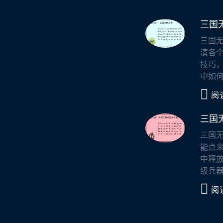
三国
三国无
演各
技巧
中如何
阅
三国
三国
能点
中释放
级兵器
阅